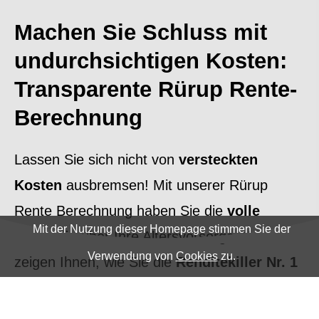
Machen Sie Schluss mit
undurchsichtigen Kosten:
Transparente Rürup Rente-
Berechnung
Lassen Sie sich nicht von
versteckten
Kosten
ausbremsen! Mit unserer Rürup
Rente Berechnung haben Sie die
volle
Mit der Nutzung dieser Homepage stimmen Sie der
Kontrolle
über Ihre Alters­vorsorge. Wir
Verwendung von
Cookies
zu.
zeigen Ihnen, wie Sie die
Renditekiller Nr. 1
ausschalten und interne Kostenfaktoren
minimieren.