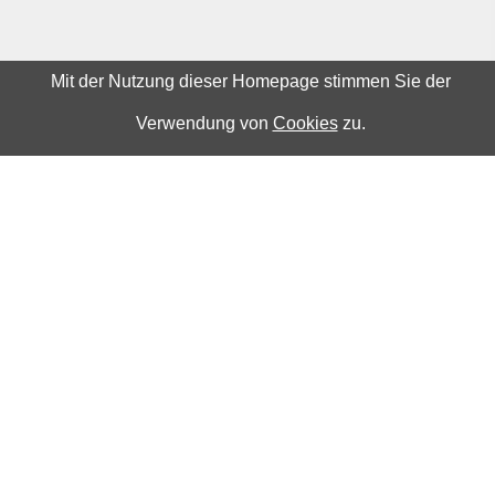
Mit der Nutzung dieser Homepage stimmen Sie der
Verwendung von
Cookies
zu.
Wenn Sie Beiträge zur Basisrente (Rürup-
Rente) leisten, stellt sich früher oder später
die Frage: