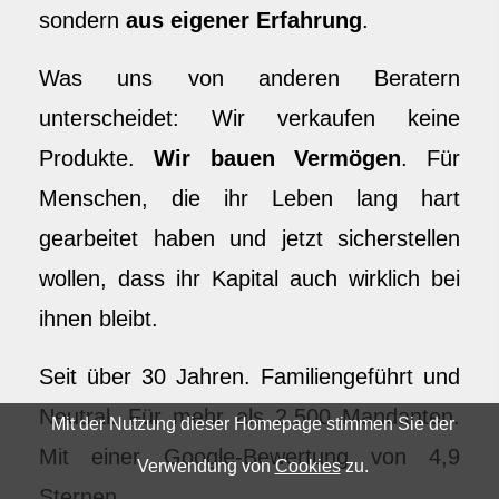
sondern
aus eigener Erfahrung
.
Was uns von anderen Beratern
unterscheidet: Wir verkaufen keine
Produkte.
Wir bauen Vermögen
. Für
Menschen, die ihr Leben lang hart
gearbeitet haben und jetzt sicherstellen
wollen, dass ihr Kapital auch wirklich bei
ihnen bleibt.
Seit über 30 Jahren. Familiengeführt und
Neutral. Für mehr als 2.500 Mandanten.
Mit der Nutzung dieser Homepage stimmen Sie der
Mit einer Google-Bewertung von 4,9
Verwendung von
Cookies
zu.
Sternen.