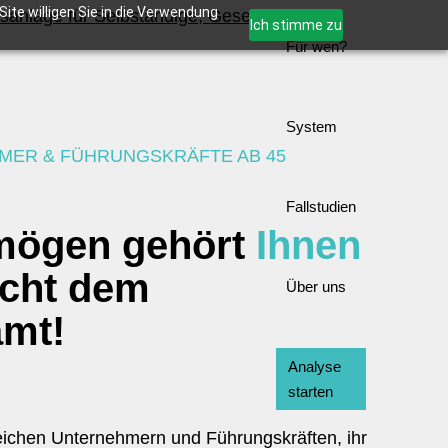
ite willigen Sie in die Verwendung
Ich stimme zu
Für wen?
System
MER & FÜHRUNGSKRÄFTE AB 45
Fallstudien
rmögen gehört
Ihnen
icht dem
Über uns
amt!
Analyse
starten
reichen Unternehmern und Führungskräften, ihr