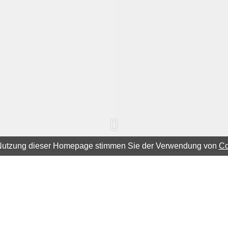
 Nutzung dieser Homepage stimmen Sie der Verwendung von
Co
uar 2015:
en. Alles wurde mir so ruhig und sachlich auf einem ver
ch als interessierter Laie ohne offene Fragen blieb. Es 
ängt hat und die ich als sehr angenehm empfand. Sehr em