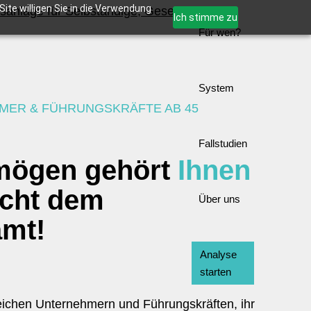
ite willigen Sie in die Verwendung
Ich stimme zu
Für wen?
System
MER & FÜHRUNGSKRÄFTE AB 45
Fallstudien
rmögen gehört
Ihnen
icht dem
Über uns
amt!
Analyse
starten
reichen Unternehmern und Führungskräften, ihr