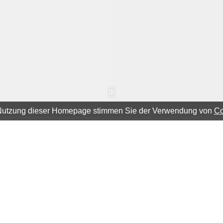
 Nutzung dieser Homepage stimmen Sie der Verwendung von
Co
ebsbeauftragter
im April 2026:
xcellente Vorbereitung und auf meine Person abgestimmt