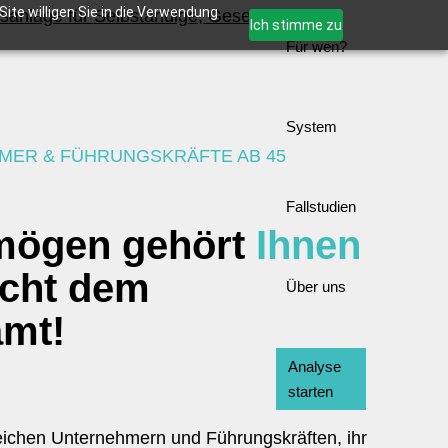
ite willigen Sie in die Verwendung
Ich stimme zu
Für wen?
System
MER & FÜHRUNGSKRÄFTE AB 45
Fallstudien
rmögen gehört
Ihnen
icht dem
Über uns
amt!
Analyse
starten
reichen Unternehmern und Führungskräften, ihr