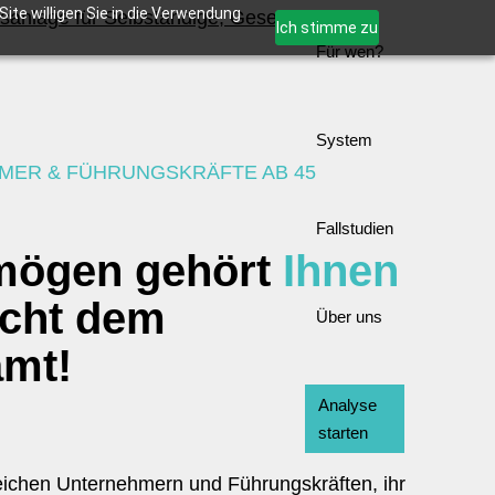
ite willigen Sie in die Verwendung
Ich stimme zu
Für wen?
System
MER & FÜHRUNGSKRÄFTE AB 45
Fallstudien
rmögen gehört
Ihnen
icht dem
Über uns
amt!
Analyse
starten
reichen Unternehmern und Führungskräften, ihr