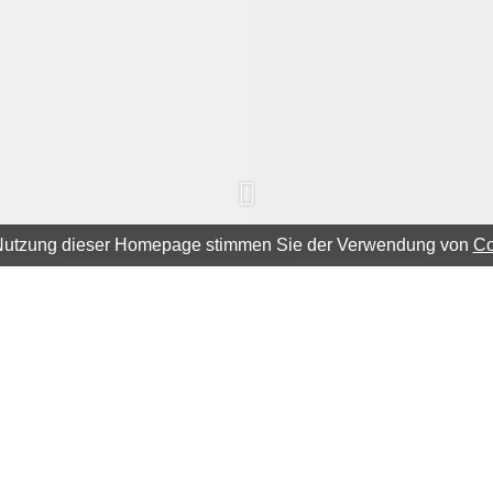
 Nutzung dieser Homepage stimmen Sie der Verwendung von
Co
 Spass gemacht, und alles wurde mir anschaulich erklärt